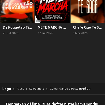
De Foguetão Tipo Kabrinha (Explicit)
METE MARCHA (Explicit)
Chefe Que Te Soca (Explicit)
20 Jul 2026
17 Jul 2026
5 Mei 2026
Lagu
Artist
DJ Patinete
Comandando a Festa (Explicit)
Dengarkan offline. Buat daftar putar kamu sendiri.