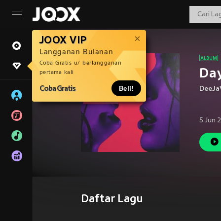
JOOX VIP
Langganan Bulanan
Coba Gratis u/ berlangganan
Day
pertama kali
Coba Gratis
Beli!
DeeJa
5 Jun 
Daftar Lagu