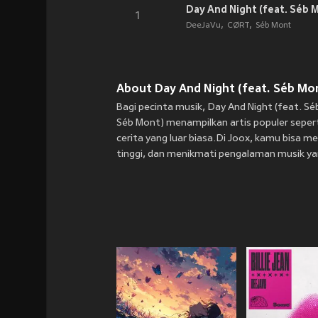
Day And Night (feat. Séb 
1
DeeJaVu
CØRT
Séb Mont
About Day And Night (feat. Séb Mon
Bagi pecinta musik, Day And Night (feat. Sé
Séb Mont) menampilkan artis populer sepert
cerita yang luar biasa.Di Joox, kamu bisa me
tinggi, dan menikmati pengalaman musik yan