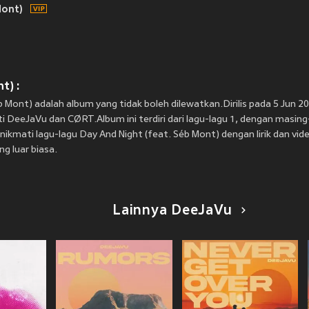
Mont)
t) :
b Mont) adalah album yang tidak boleh dilewatkan.Dirilis pada 5 Jun 2
i DeeJaVu dan CØRT.Album ini terdiri dari lagu-lagu 1, dengan masi
nikmati lagu-lagu Day And Night (feat. Séb Mont) dengan lirik dan vid
g luar biasa.
Lainnya DeeJaVu