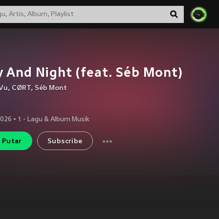
 And Night (feat. Séb Mont)
Vu
,
CØRT
,
Séb Mont
2026
•
1
- Lagu & Album Musik
Putar
Subscribe