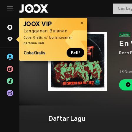
JOOX VIP
Langganan Bulanan
Coba Gratis u/ berlangganan
En 
pertama kali
Coba Gratis
Beli!
Roco 
13 Nov
Daftar Lagu