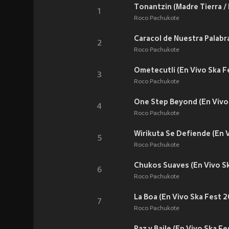
Tonantzin (Madre Tierra /
1
Roco Pachukote
Caracol de Nuestra Palabr
2
Roco Pachukote
Ometecutli (En Vivo Ska F
3
Roco Pachukote
One Step Beyond (En Vivo
4
Roco Pachukote
Wirikuta Se Defiende (En 
5
Roco Pachukote
Chukos Suaves (En Vivo S
6
Roco Pachukote
La Boa (En Vivo Ska Fest 2
7
Roco Pachukote
Paz y Baile (En Vivo Ska F