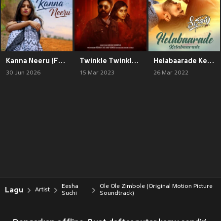
Kanna Neeru (From "Love 2 Lassi")
Twinkle Twinkle (From "Shivaji Surathkal 2")
Helabaarade Kelabaarade (From "Mysuru")
30 Jun 2026
15 Mar 2023
26 Mar 2022
Eesha
Ole Ole Zimbole (Original Motion Picture
Lagu
Artist
Suchi
Soundtrack)