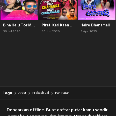
Biha Helu Tor Mamur Pilake
Pirati Kari Kaen Chahanra Delu Chahanrabali
Haire Dhanamali
30 Jul 2026
16 Jun 2026
3 Apr 2025
Lagu
Artist
Prakash Jal
Pan Patar
Dengarkan offline. Buat daftar putar kamu sendiri.