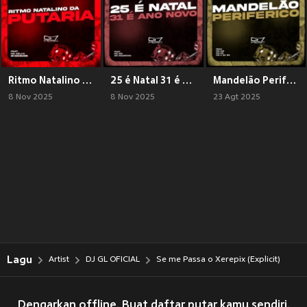
Ritmo Natalino da Putaria (Explicit)
25 é Natal 31 é Ano Novo (Explicit)
Mandelão Periférico (Explicit)
8 Nov 2025
8 Nov 2025
23 Agt 2025
Lagu
Artist
DJ GL OFICIAL
Se me Passa o Xerepix (Explicit)
Dengarkan offline. Buat daftar putar kamu sendiri.