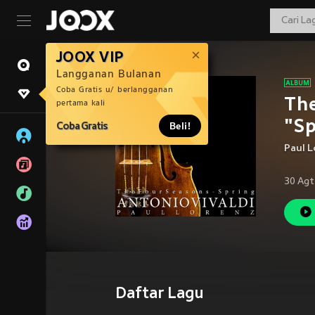
JOOX VIP
Langganan Bulanan
Coba Gratis u/ berlangganan
The
pertama kali
"Sp
Coba Gratis
Beli!
Paul 
30 Agt
Daftar Lagu