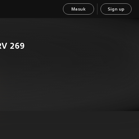
Masuk
Sign up
RV 269