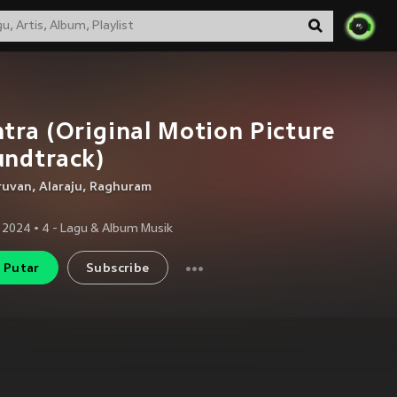
tra (Original Motion Picture
undtrack)
ruvan
,
Alaraju
,
Raghuram
 2024
•
4
- Lagu & Album Musik
Putar
Subscribe