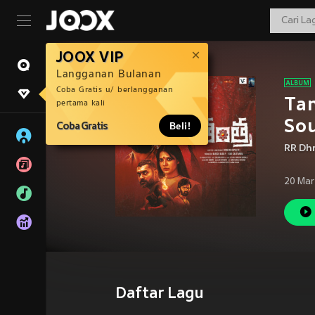
JOOX VIP
Langganan Bulanan
Coba Gratis u/ berlangganan
Tan
pertama kali
So
Coba Gratis
Beli!
RR Dh
20 Mar
Daftar Lagu