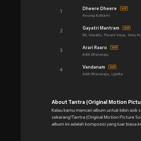
Dheere Dheere
1
Anurag Kulkarni
Gayatri Mantram
2
ML Gayatri
Pavani Vasa
Sony K
Arari Raaro
3
Aditi Bhavaraju
Vandanam
4
Aditi Bhavaraju
Lipsika
About Tantra (Original Motion Pictu
Kalau kamu mencari album untuk bikin asik s
sekarang!Tantra (Original Motion Picture So
album ini adalah komposisi yang luar biasa k