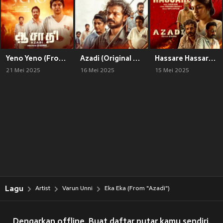
Yeno Yeno (From "Azadi")
Azadi (Original Motion Picture Soundtrack)
Hassare Hassare (From "Azadi")
21 Mei 2025
16 Mei 2025
15 Mei 2025
Lagu
Artist
Varun Unni
Eka Eka (From "Azadi")
Dengarkan offline. Buat daftar putar kamu sendiri.