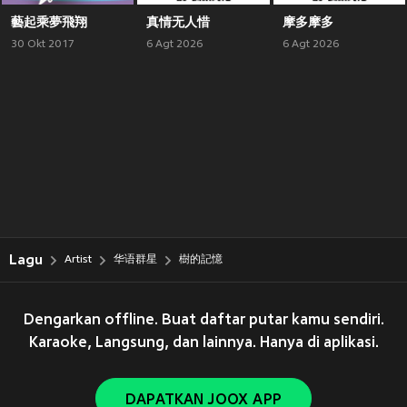
藝起乘夢飛翔
真情无人惜
摩多摩多
30 Okt 2017
6 Agt 2026
6 Agt 2026
Lagu
Artist
华语群星
樹的記憶
Dengarkan offline. Buat daftar putar kamu sendiri.
Karaoke, Langsung, dan lainnya. Hanya di aplikasi.
DAPATKAN JOOX APP