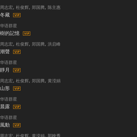
周志宏
杜俊辉
郑国腾
陈主惠
冬藏
华语群星
樹的記憶
周志宏
杜俊辉
郑国腾
洪启峰
潮聲
华语群星
靜月
周志宏
杜俊辉
郑国腾
黄滢娟
山形
华语群星
晨露
华语群星
風動
周志宏
杜俊辉
黄滢娟
郭映秀