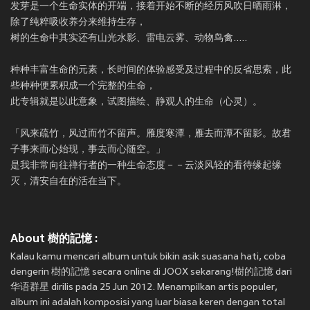
发芽是一个生命实体的开端，接着开始不断的经历风吹日晒雨淋，
除了纯粹吸收养分来维持生存，
树的生命中其实还有山光水影、雷电云雾、动物鸟禽.....
种种丰富生命的元素，长时间的体验感受及过程中的反省思索，此
些种种便累积成一个完整的生命，
此专辑就是以此意象，试图描绘、静观人的生命（心灵）。
「风来疏竹，风过而竹不留声。雁度寒潭，雁去而潭不留影。故君
子事来而心始现，事去而心随空。」
是我非常向往禅行者的一种生命态度－－云淡风轻的看待缘起缘
灭，清安自在的活在当下。
About 樹的記憶 :
Kalau kamu mencari album untuk bikin asik suasana hati, coba
dengerin 樹的記憶 secara online di JOOX sekarang!樹的記憶 dari
华语群星 dirilis pada 25 Jun 2012. Menampilkan artis populer,
album ini adalah komposisi yang luar biasa keren dengan total