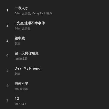
一表人才
1
Edan 呂爵安
Feng Ze 邱鋒澤
E先生 連環不幸事件
2
Edan 呂爵安
鏡中鏡
3
姜濤
留一天與你喘息
4
Ian 陳卓賢
Dear My Friend,
5
姜濤
時候不早
6
MC 張天賦
12
7
MIRROR