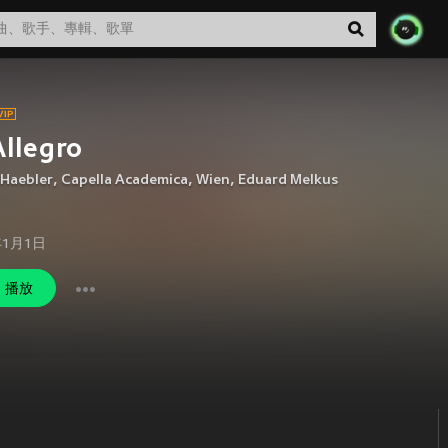
Allegro
 Haebler
,
Capella Academica, Wien
,
Eduard Melkus
年1月1日
播放