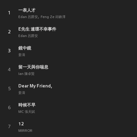
一表人才
1
Edan 呂爵安
Feng Ze 邱鋒澤
E先生 連環不幸事件
2
Edan 呂爵安
鏡中鏡
3
姜濤
留一天與你喘息
4
Ian 陳卓賢
Dear My Friend,
5
姜濤
時候不早
6
MC 張天賦
12
7
MIRROR