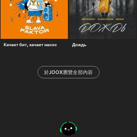
Качает бит, качает насос
Дождь
於JOOX瀏覽全部內容