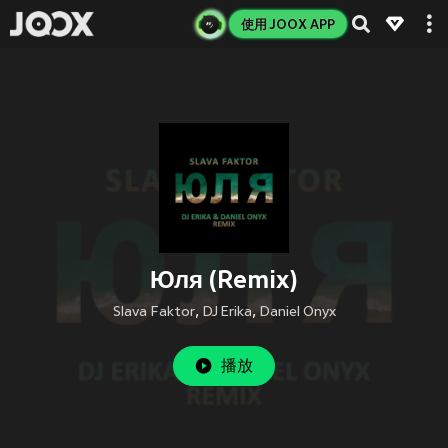
使用 JOOX APP
Юля (Remix)
Slava Faktor
,
DJ Erika
,
Daniel Onyx
播放