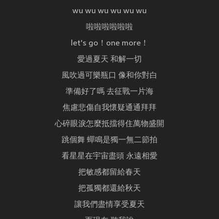
wu wu wu wu wu wu
啦啦啦啦啦啦
let's go！one more！
愛過夏天 和解一切
風吹過可樂瓶口 像和你對白
準備好了嗎 去征戰一片海
焦慮悲傷自我懷疑通通拜拜
心碎眼淚怎麼抵擋得住萬物盛開
跳個舞 蟬鳴是獨一無二節拍
看星星在宇宙盡頭 永遠相愛
把敏感都留給春天
把孤獨都還給秋天
讓我們盡情享受夏天