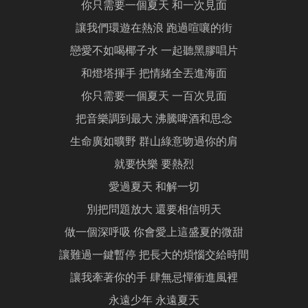
你只需要一個夏天 和一次見面
讓我們環遊在熱浪 跑過喧嚷的街
戀愛不如喝椰子水 一起聽黑膠唱片
和燈塔揮手 把情緒全丟進海面
你只需要一個夏天 一百次見面
把音樂調到最大 沸騰啤酒和思念
生命廣如曠野 群山綠意吻過你的肩
就要快樂 要熱烈
愛過夏天 和解一切
別把問題放大 還要相信明天
做一個深呼吸 你會愛上這盛夏的微甜
讓難過一鍵暫停 把長大的煩惱交給時間
讓我牽著你的手 肆無忌憚衝進風裡
永遠少年 永遠夏天