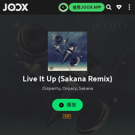
使用 JOOX APP
Live It Up (Sakana Remix)
Dizparity
,
Onjuicy
,
Sakana
播放