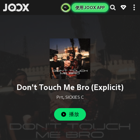
使用 JOOX APP
Don't Touch Me Bro (Explicit)
Prt
,
SICKIES C
播放