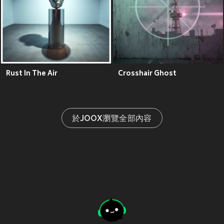
Rust In The Air
Crosshair Ghost
於JOOX瀏覽全部內容