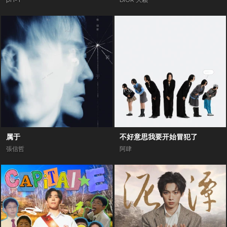
pH-1
DIOR 大颖
属于
不好意思我要开始冒犯了
張信哲
阿肆