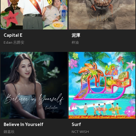
Capital E
泥潭
Edan 呂爵安
梓渝
Believe In Yourself
Surf
鍾嘉欣
NCT WISH