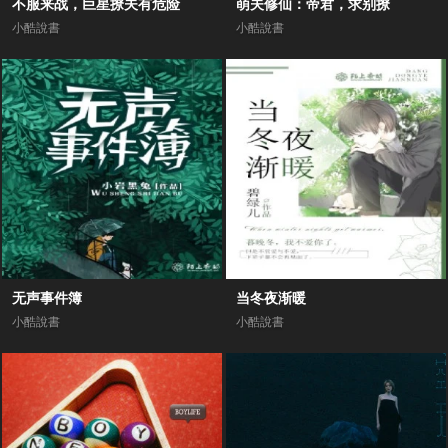
不服来战，巨星撩夫有危险
萌夫修仙：帝君，求别撩
小酷說書
小酷說書
无声事件簿
当冬夜渐暖
小酷說書
小酷說書