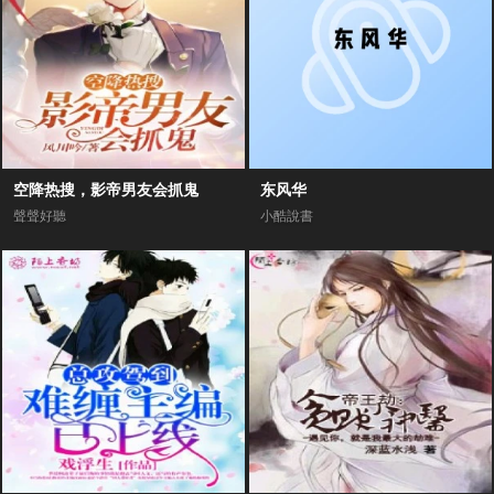
空降热搜，影帝男友会抓鬼
东风华
聲聲好聽
小酷說書