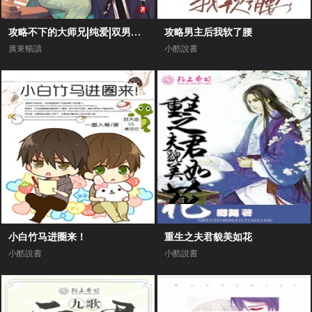
攻略不下的大师兄|纯爱|双男主剧场|高甜爆笑1V1|师尊甜文
攻略男主后我软了腰
廣東暢讀
小酷說書
小白竹马进圈来！
重生之夫君貌美如花
小酷說書
小酷說書