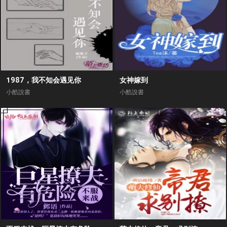
1987，我不知会遇见你
女神嫁到
小酷說書
小酷說書