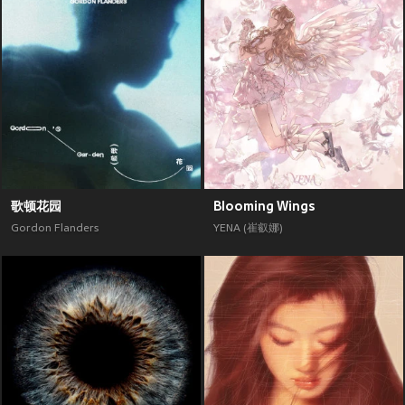
歌顿花园
Blooming Wings
Gordon Flanders
YENA (崔叡娜)