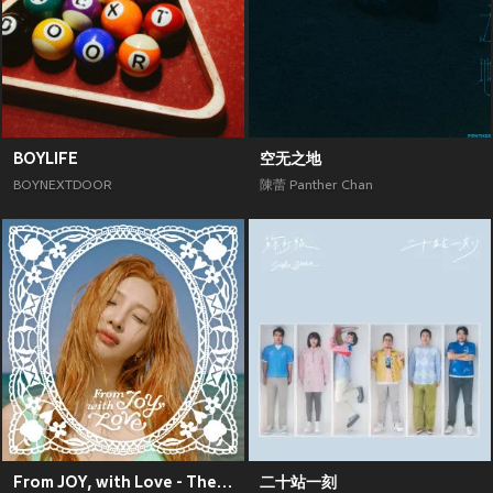
BOYLIFE
空无之地
BOYNEXTDOOR
陳蕾 Panther Chan
From JOY, with Love - The 1st Mini Album
二十站一刻