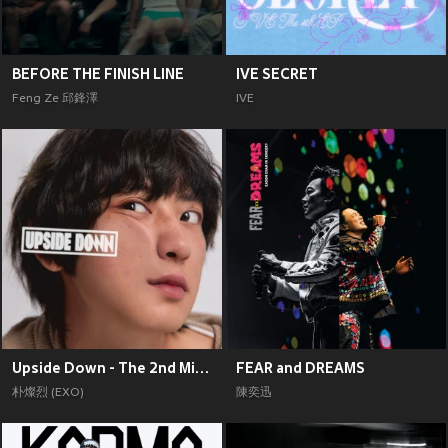
BEFORE THE FINISH LINE
IVE SECRET
Feng Ze 邱鋒澤
IVE
Upside Down - The 2nd Mini Album
FEAR and DREAMS
朴燦烈 (EXO)
陳奕迅