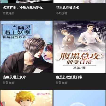
名草有主，冷酷总裁独宠你
谷主总在被追求
聲聲好聽
小酷說書
当幽灵遇上妖孽
腹黑总攻溜受日常
聲聲好聽
聲聲好聽