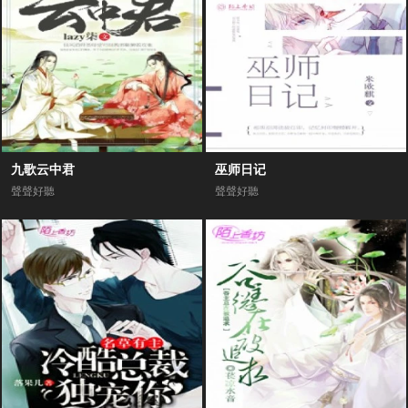
九歌云中君
巫师日记
聲聲好聽
聲聲好聽