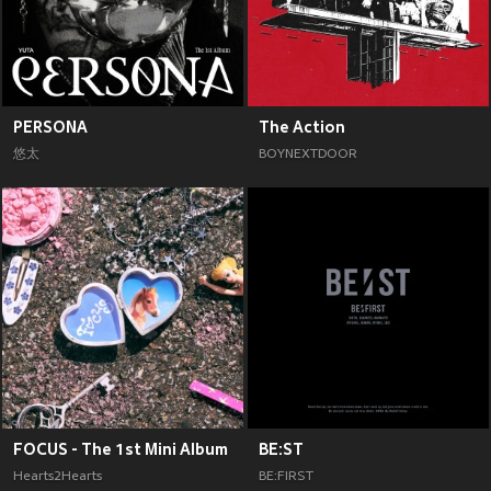
PERSONA
The Action
悠太
BOYNEXTDOOR
FOCUS - The 1st Mini Album
BE:ST
Hearts2Hearts
BE:FIRST