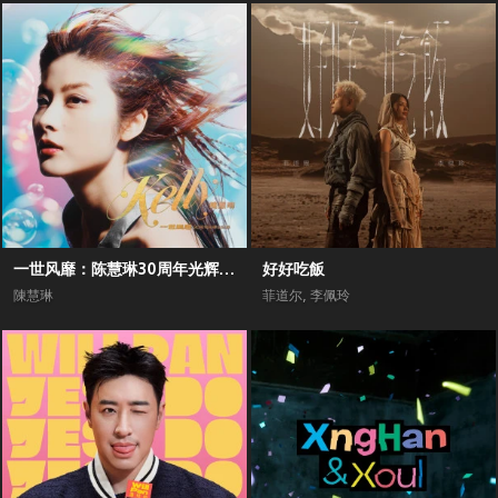
一世风靡：陈慧琳30周年光辉全纪录
好好吃飯
陳慧琳
菲道尔
,
李佩玲