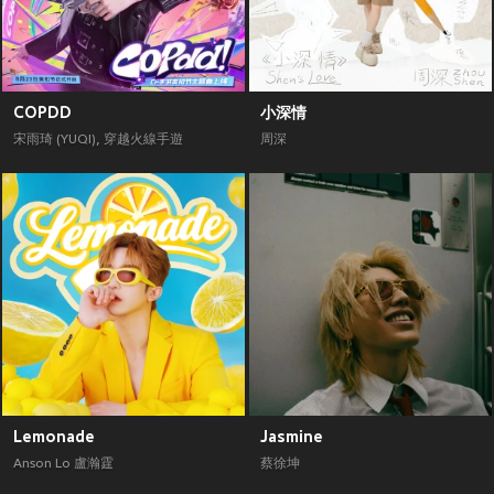
COPDD
小深情
宋雨琦 (YUQI)
,
穿越火線手遊
周深
Lemonade
Jasmine
Anson Lo 盧瀚霆
蔡徐坤