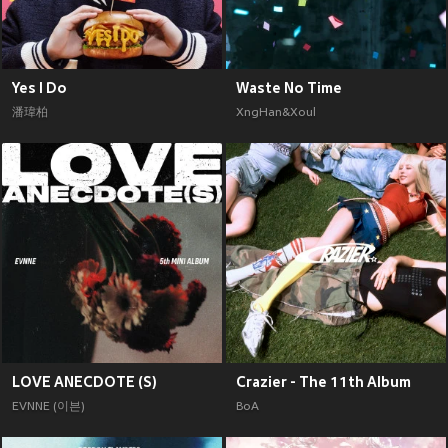
Yes I Do
Waste No Time
潘瑋柏
XngHan&Xoul
LOVE ANECDOTE (S)
Crazier - The 11th Album
EVNNE (이븐)
BoA