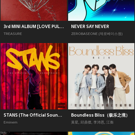
3rd MINI ALBUM [LOVE PULSE]
NEVER SAY NEVER
TREASURE
ZEROBASEONE (제로베이스원)
STANS (The Official Soundtrack) [Explicit]
Boundless Bliss（极乐之境）
Eminem
黃星
,
邱鼎傑
,
李沛恩
,
江衡