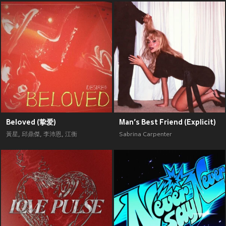
Beloved (挚爱)
Man’s Best Friend (Explicit)
黃星
,
邱鼎傑
,
李沛恩
,
江衡
Sabrina Carpenter