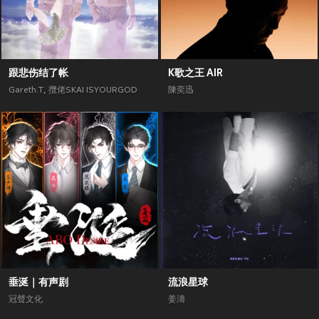
跟悲伤结了帐
K歌之王 AIR
Gareth.T
,
攬佬SKAI ISYOURGOD
陳奕迅
垂涎｜有声剧
流浪星球
冠聲文化
姜濤