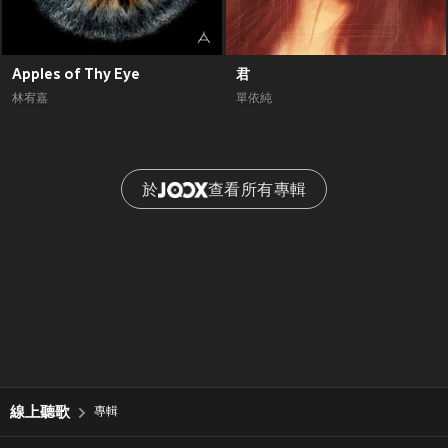
Apples of Thy Eye
君
林宥嘉
單依純
於
查看所有專輯
線上聽歌
專輯