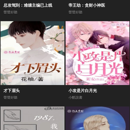
总攻驾到：难缠主编已上线
帝王劫：贪财小神医
聲聲好聽
聲聲好聽
才下眉头
小攻是片白月光
聲聲好聽
小酷說書