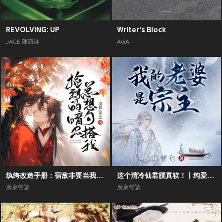
REVOLVING: UP
Writer's Block
JACE 陳凱詠
AGA
纨绔改造手册：宿敌非要当我的男德班主丨双男主纯爱甜宠霸道反派
这个清冷仙君腰真软！丨纯爱向丨双男主丨修仙前世今生丨追妻甜宠
廣東暢讀
廣東暢讀