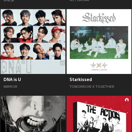
林家謙
NCT DREAM
DNA is U
Starkissed
MIRROR
TOMORROW X TOGETHER