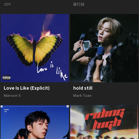
JOY
蘇打綠
Love Is Like (Explicit)
hold still
Maroon 5
Mark Tuan