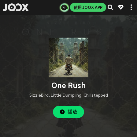
使用 JOOX APP
One Rush
SizzleBird
,
Little Dumpling
,
Chillstepped
播放