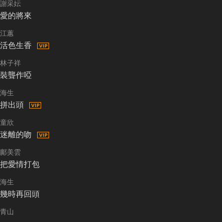
謝采妘
愛的將來
江蕙
活色生香
林子祥
裝聾作啞
海生
拼出頭
童欣
迷離的吻
鄺美雲
把愛情打包
海生
幾時再回頭
青山