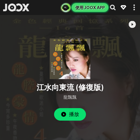
使用 JOOX APP
江水向東流 (修復版)
龍飄飄
播放