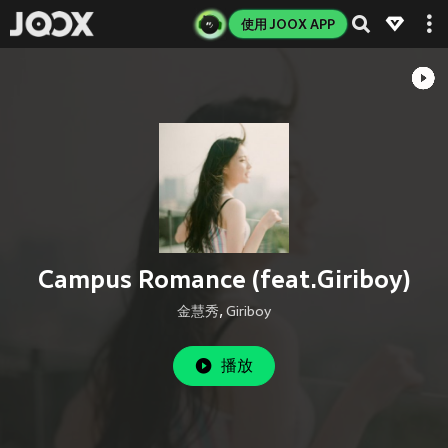
使用 JOOX APP
Campus Romance (feat.Giriboy)
金慧秀
,
Giriboy
播放