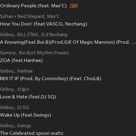
Ordinary People (feat. Max'C)
Sultan + Ned Shepard
Max'C
How You Doin' (feat.VASCO, Nochang)
Giriboy
BILL STAX
天才Nochang
A Knowing(Feat.Boi.B)(Prod.Gill Of Magic Mansion) (Prod. 길 Of 매직맨션)
Gummy
Boi B(of Rhythm Power)
ZOA (feat.Hanhae)
Giriboy
Hanhae
MIX IT IP (Prod. By Cosmicboy) (Feat. ChoiLB)
Giriboy
최엘비
Love & Hate (feat.DJ SQ)
Giriboy
DJ SQ
Wake Up (feat.Swings)
Giriboy
Swings
The Celebrated spoon waltz