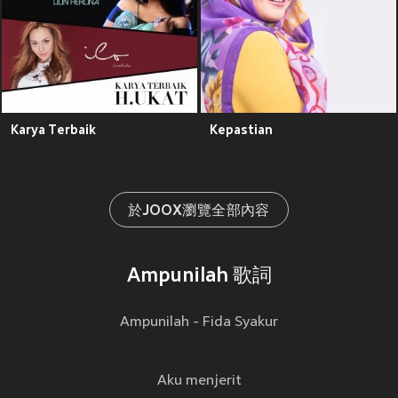
Karya Terbaik
Kepastian
於JOOX瀏覽全部內容
Ampunilah 歌詞
Ampunilah - Fida Syakur
Aku menjerit