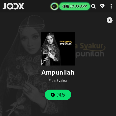
使用 JOOX APP
Ampunilah
Fida Syakur
播放