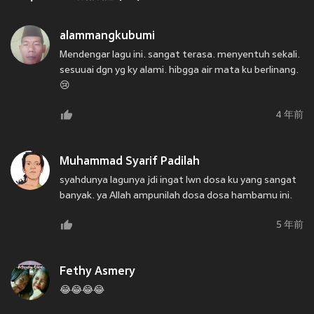
alammangkubumi
Mendengar lagu ini. sangat terasa. menyentuh sekali.
sesuuai dgn yg ky alami. hibgga air mata ku berlinang.
😢
4 年前
Muhammad Syarif Padilah
syahdunya lagunya jdi ingat lwn dosa ku yang sangat
banyak. ya Allah ampunilah dosa dosa hambamu ini.
5 年前
Fethy Asmery
😂😂😂😂