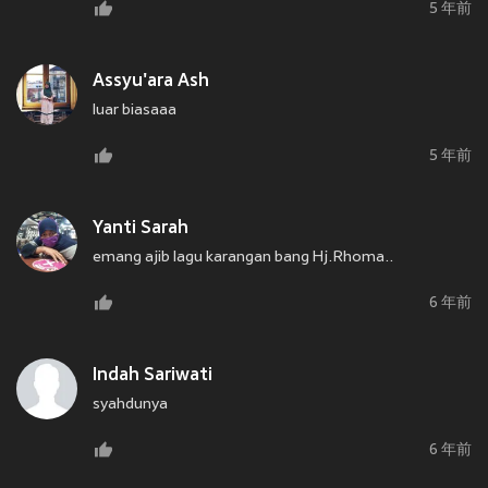
5 年前
Assyu'ara Ash
luar biasaaa
5 年前
Yanti Sarah
emang ajib lagu karangan bang Hj.Rhoma..
6 年前
Indah Sariwati
syahdunya
6 年前