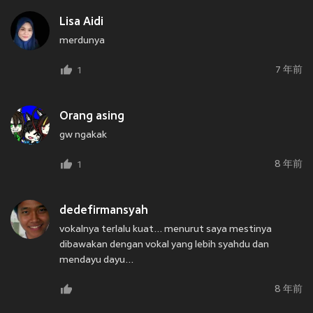
Lisa Aidi
merdunya
7 年前
1
Orang asing
gw ngakak
8 年前
1
dedefirmansyah
vokalnya terlalu kuat... menurut saya mestinya
dibawakan dengan vokal yang lebih syahdu dan
mendayu dayu...
8 年前