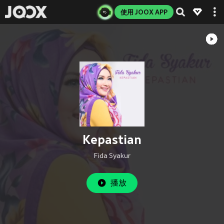
使用 JOOX APP
Kepastian
Fida Syakur
播放