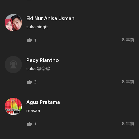
Eki Nur Anisa Usman
suka ningit
8 年前
1
Pedy Riantho
suka 😍😍😍
8 年前
3
Agus Pratama
masaa
8 年前
1