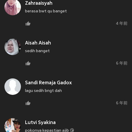
Zahraaisyah
berasa bwt qu banget
4 年前
Aisah Aisah
sedih banget
6 年前
Sandi Remaja Gadox
lagu sedih bngt dah
6 年前
Lutvi Syakina
pokonya kepastian ajib 😘