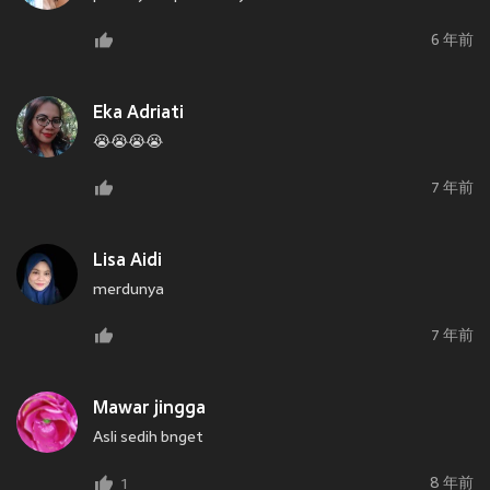
6 年前
Eka Adriati
😭😭😭😭
7 年前
Lisa Aidi
merdunya
7 年前
Mawar jingga
Asli sedih bnget
8 年前
1