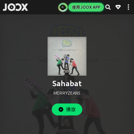
使用 JOOX APP
Sahabat
MERRYZEANS
播放