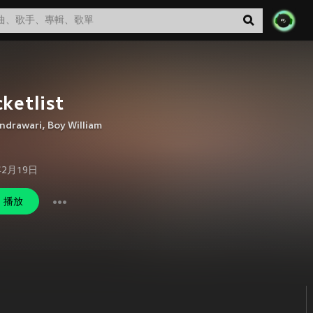
ketlist
Indrawari
,
Boy William
年2月19日
播放