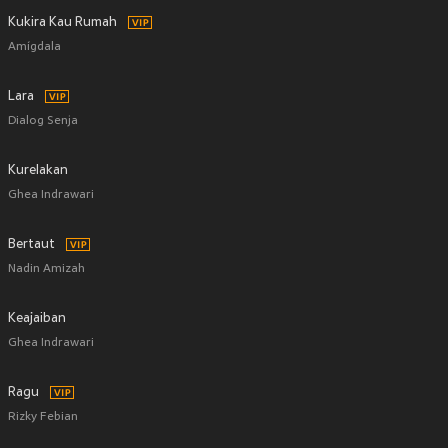
Kukira Kau Rumah
Amígdala
Lara
Dialog Senja
Kurelakan
Ghea Indrawari
Bertaut
Nadin Amizah
Keajaiban
Ghea Indrawari
Ragu
Rizky Febian