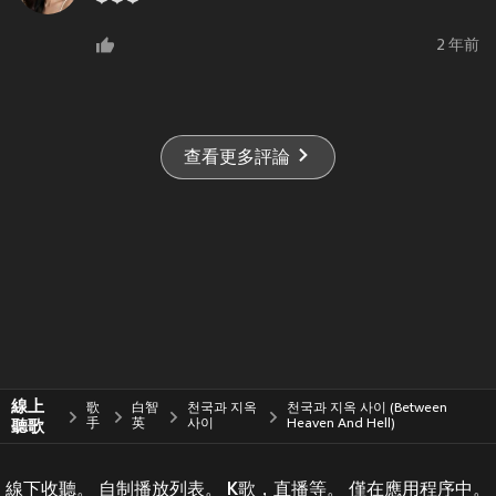
2 年前
查看更多評論
線上
歌
白智
천국과 지옥
천국과 지옥 사이 (Between
聽歌
手
英
사이
Heaven And Hell)
線下收聽。 自制播放列表。 K歌，直播等。 僅在應用程序中。