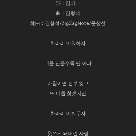
詞：김이나
曲：김형석
編曲：김형석/ZigZagNote/문상선
차라리 미워하자
너를 안을수록 난 아파
아침이면 전부 잊고
또 너를 찾겠지만
차라리 미뤄두자
못쓰게 돼버린 사랑