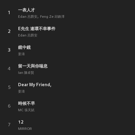
一表人才
1
Edan 呂爵安
Feng Ze 邱鋒澤
E先生 連環不幸事件
2
Edan 呂爵安
鏡中鏡
3
姜濤
留一天與你喘息
4
Ian 陳卓賢
Dear My Friend,
5
姜濤
時候不早
6
MC 張天賦
12
7
MIRROR