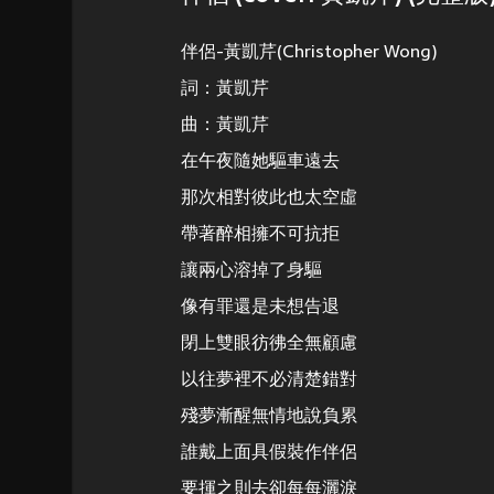
伴侶-黃凱芹(Christopher Wong)
詞：黃凱芹
曲：黃凱芹
在午夜隨她驅車遠去
那次相對彼此也太空虛
帶著醉相擁不可抗拒
讓兩心溶掉了身驅
像有罪還是未想告退
閉上雙眼彷彿全無顧慮
以往夢裡不必清楚錯對
殘夢漸醒無情地說負累
誰戴上面具假裝作伴侶
要揮之則去卻每每灑淚