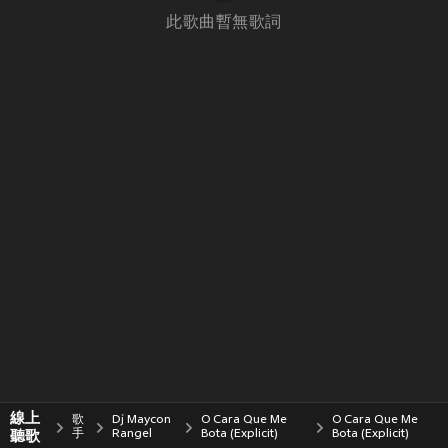
此歌曲暫無歌詞
線上
歌
Dj Maycon
O Cara Que Me
O Cara Que Me
聽歌
手
Rangel
Bota (Explicit)
Bota (Explicit)