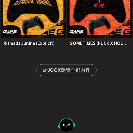
Ritmada Junina (Explicit)
SOMETIMES (FUNK X HOUSE) [Explicit]
於JOOX瀏覽全部內容