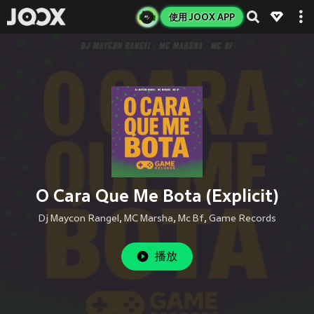
使用 JOOX APP
O Cara Que Me Bota (Explicit)
Dj Maycon Rangel
,
MC Marsha
,
Mc Bf
,
Game Records
播放