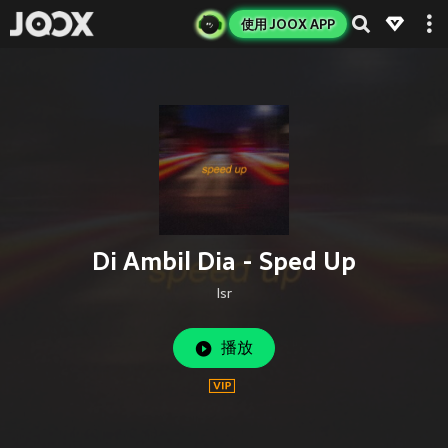
使用 JOOX APP
Di Ambil Dia - Sped Up
Isr
播放