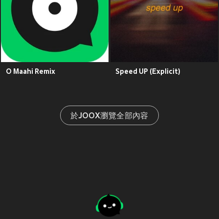
O Maahi Remix
Speed UP (Explicit)
於JOOX瀏覽全部內容