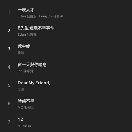
一表人才
1
Edan 呂爵安
Feng Ze 邱鋒澤
E先生 連環不幸事件
2
Edan 呂爵安
鏡中鏡
3
姜濤
留一天與你喘息
4
Ian 陳卓賢
Dear My Friend,
5
姜濤
時候不早
6
MC 張天賦
12
7
MIRROR