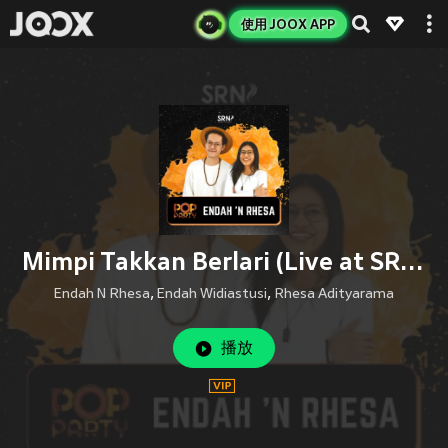
使用 JOOX APP
Mimpi Takkan Berlari (Live at SRN Pop Party)
Endah N Rhesa
,
Endah Widiastusi
,
Rhesa Adityarama
播放