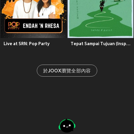
Live at SRN: Pop Party
Tepat Sampai Tujuan (Inspired by Cerita Gojek)
於JOOX瀏覽全部內容