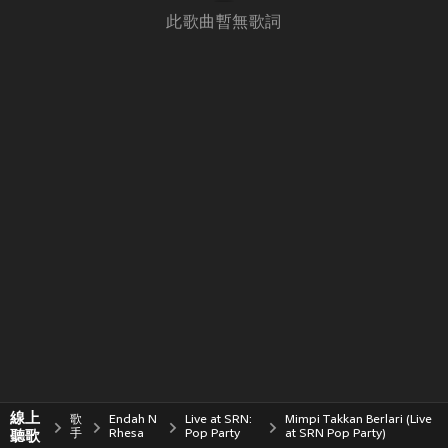
此歌曲暫無歌詞
線上
歌
Endah N
Live at SRN:
Mimpi Takkan Berlari (Live
聽歌
手
Rhesa
Pop Party
at SRN Pop Party)