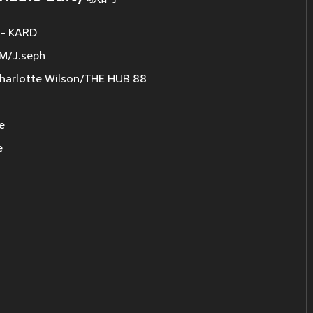
 - KARD
M/J.seph
harlotte Wilson/THE HUB 88
e
e