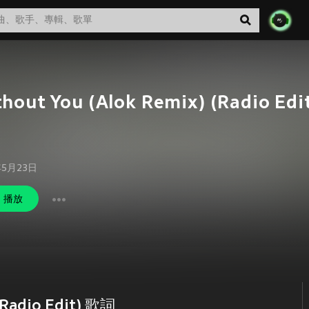
hout You (Alok Remix) (Radio Edi
年5月23日
播放
(Radio Edit) 歌詞