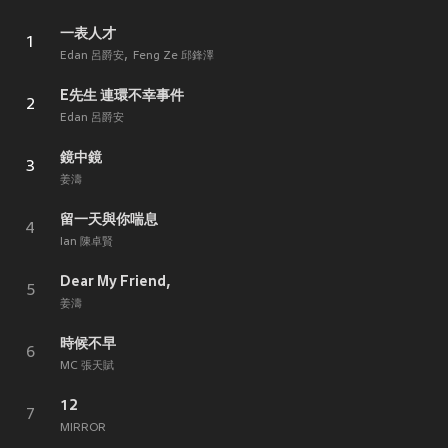
一表人才
1
Edan 呂爵安
Feng Ze 邱鋒澤
E先生 連環不幸事件
2
Edan 呂爵安
鏡中鏡
3
姜濤
留一天與你喘息
4
Ian 陳卓賢
Dear My Friend,
5
姜濤
時候不早
6
MC 張天賦
12
7
MIRROR