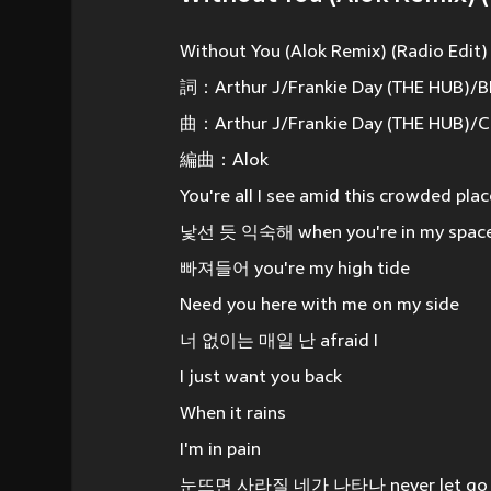
Without You (Alok Remix) (Radio Edit)
詞：Arthur J/Frankie Day (THE HUB)/B
曲：Arthur J/Frankie Day (THE HUB)/C
編曲：Alok
You're all I see amid this crowded plac
낯선 듯 익숙해 when you're in my spac
빠져들어 you're my high tide
Need you here with me on my side
너 없이는 매일 난 afraid I
I just want you back
When it rains
I'm in pain
눈뜨면 사라질 네가 나타나 never let go