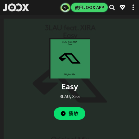
使用 JOOX APP
Easy
3LAU
,
Xira
播放