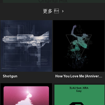
更多 ܰ
Shotgun
How You Love Me (Anniversary)