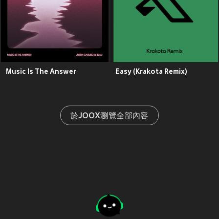
Music Is The Answer
Easy (Krakota Remix)
於JOOX瀏覽全部內容