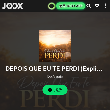
使用 JOOX APP
DEPOIS QUE EU TE PERDI (Explicit)
De Araujo
播放