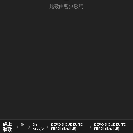
此歌曲暫無歌詞
線上
歌
De
DEPOIS QUE EU TE
DEPOIS QUE EU TE
聽歌
手
Araujo
PERDI (Explicit)
PERDI (Explicit)