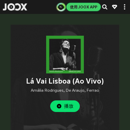
使用 JOOX APP
Lá Vai Lisboa (Ao Vivo)
Amália Rodrigues
,
De Araujo
,
Ferrao
播放