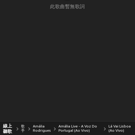
此歌曲暫無歌詞
線上
歌
Amália
Amália Live - A Voz Do
Lá Vai Lisboa
聽歌
手
Rodrigues
Portugal (Ao Vivo)
(Ao Vivo)