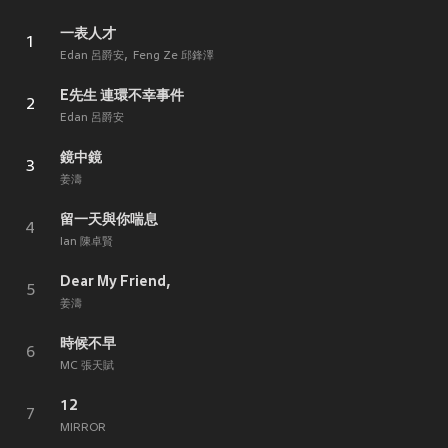
一表人才
1
Edan 呂爵安
Feng Ze 邱鋒澤
E先生 連環不幸事件
2
Edan 呂爵安
鏡中鏡
3
姜濤
留一天與你喘息
4
Ian 陳卓賢
Dear My Friend,
5
姜濤
時候不早
6
MC 張天賦
12
7
MIRROR