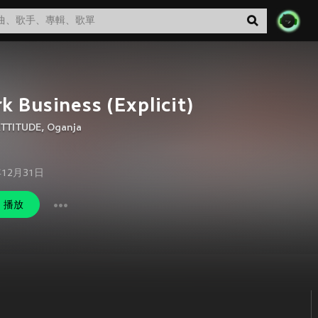
k Business (Explicit)
TTITUDE
,
Oganja
年12月31日
播放