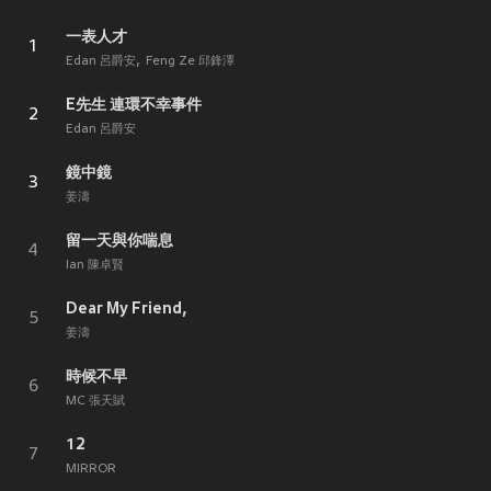
一表人才
1
Edan 呂爵安
Feng Ze 邱鋒澤
E先生 連環不幸事件
2
Edan 呂爵安
鏡中鏡
3
姜濤
留一天與你喘息
4
Ian 陳卓賢
Dear My Friend,
5
姜濤
時候不早
6
MC 張天賦
12
7
MIRROR