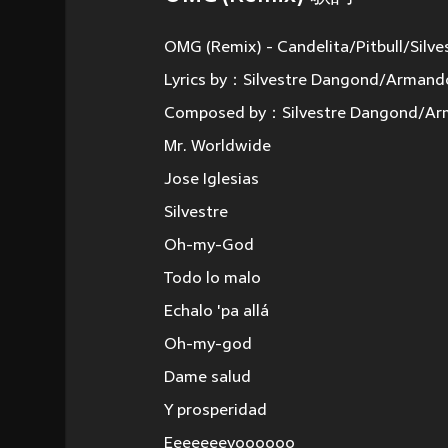
OMG (Remix) - Candelita/Pitbull/Silv
Lyrics by：Silvestre Dangond/Armando
Composed by：Silvestre Dangond/Arm
Mr. Worldwide
Jose Iglesias
Silvestre
Oh-my-God
Todo lo malo
Echalo 'pa allá
Oh-my-god
Dame salud
Y prosperidad
Eeeeeeeyoooooo