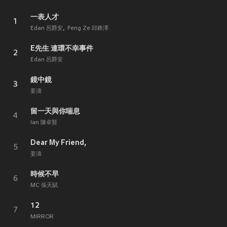
一表人才
1
Edan 呂爵安
Feng Ze 邱鋒澤
E先生 連環不幸事件
2
Edan 呂爵安
鏡中鏡
3
姜濤
留一天與你喘息
4
Ian 陳卓賢
Dear My Friend,
5
姜濤
時候不早
6
MC 張天賦
12
7
MIRROR