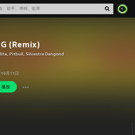
G (Remix)
lita
,
Pitbull
,
Silvestre Dangond
年10月11日
播放