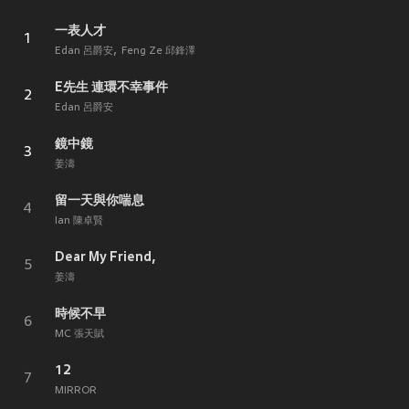
一表人才
1
Edan 呂爵安
Feng Ze 邱鋒澤
E先生 連環不幸事件
2
Edan 呂爵安
鏡中鏡
3
姜濤
留一天與你喘息
4
Ian 陳卓賢
Dear My Friend,
5
姜濤
時候不早
6
MC 張天賦
12
7
MIRROR