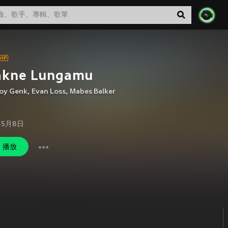
lakne Lungamu
oy Genk
,
Evan Loss
,
Mabes Balker
年5月8日
播放