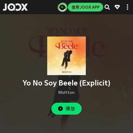
使用 JOOX APP
Yo No Soy Beele (Explicit)
Moltton
播放