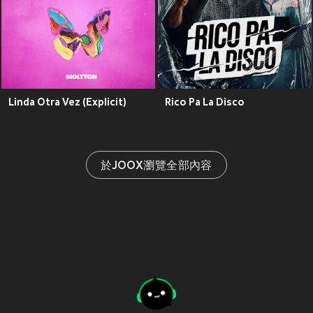
Linda Otra Vez (Explicit)
Rico Pa La Disco
於JOOX瀏覽全部內容