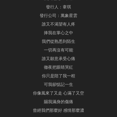
發行人：韋琪
發行公司：萬象星雲
誰又不渴望有人疼
捧我在掌心之中
我們從熟悉到陌生
一切再沒有可能
誰又願意承受心痛
徹夜把眼睛哭紅
你只是陪了我一程
可我卻惦記一生
你像風來了又走 心滿了又空
賜我滿身的傷痛
曾經我們那麼好 感情那麼濃