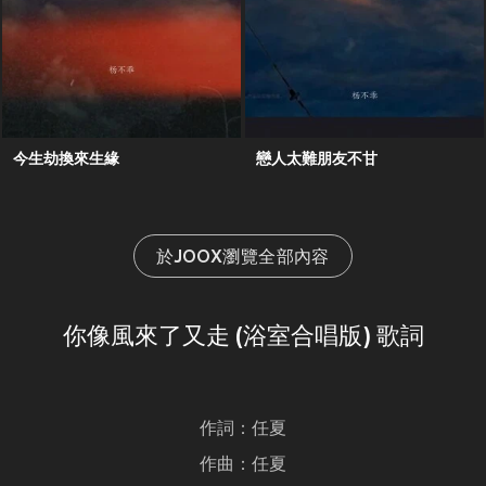
今生劫換來生緣
戀人太難朋友不甘
於JOOX瀏覽全部內容
你像風來了又走 (浴室合唱版) 歌詞
作詞：任夏
作曲：任夏