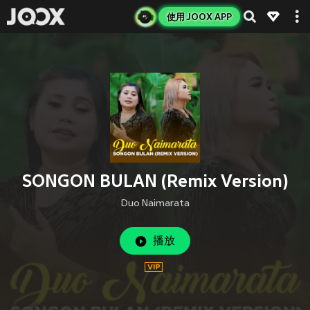
使用 JOOX APP
SONGON BULAN (Remix Version)
Duo Naimarata
播放