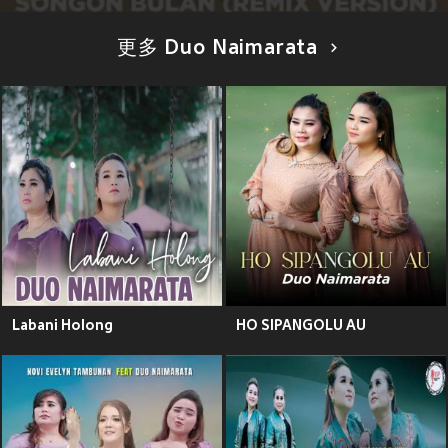
更多 Duo Naimarata
Labani Holong
HO SIPANGOLU AU