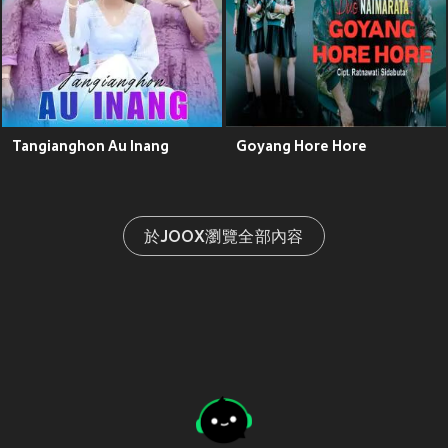
Tangianghon Au Inang
Goyang Hore Hore
於JOOX瀏覽全部內容