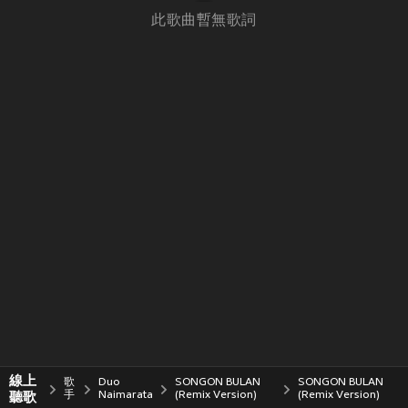
此歌曲暫無歌詞
線上
歌
Duo
SONGON BULAN
SONGON BULAN
聽歌
手
Naimarata
(Remix Version)
(Remix Version)