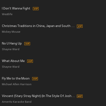
I Don't Wanna Fight
Westlife
Christmas Traditions in China, Japan and South America
Mickey Mouse
No U Hang Up
Shayne Ward
What About Me
Shayne Ward
Fly Me to the Moon
Michael Allen Harrison
Vincent (Stary Stray Night) (In The Style Of Josh Groban)
Ameritz Karaoke Band