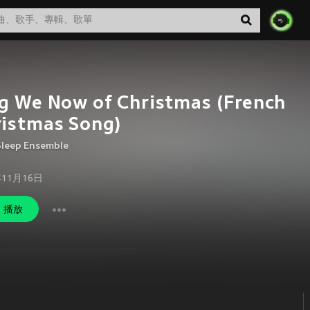
g We Now of Christmas (French
istmas Song)
Sleep Ensemble
年11月16日
播放