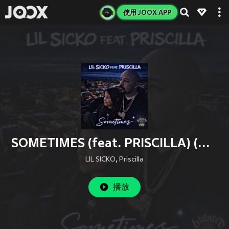
使用 JOOX APP
SOMETIMES (feat. PRISCILLA) (Explicit)
LIL SICKO
,
Priscilla
播放