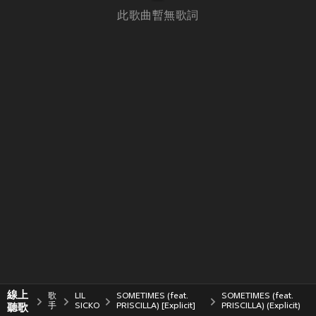
此歌曲暫無歌詞
線上
歌
LIL
SOMETIMES (feat.
SOMETIMES (feat.
聽歌
手
SICKO
PRISCILLA) [Explicit]
PRISCILLA) (Explicit)