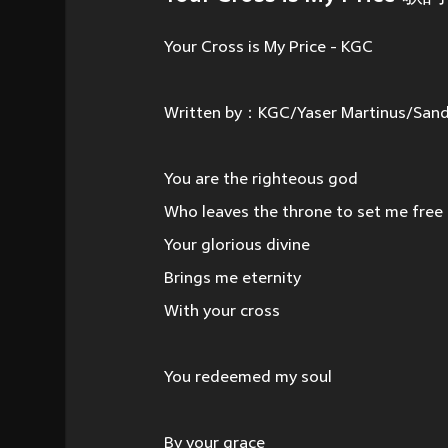
Your Cross is My Price - KGC
Written by：KGC/Yaser Martinus/Sandy
You are the righteous god
Who leaves the throne to set me free
Your glorious divine
Brings me eternity
With your cross
You redeemed my soul
By your grace