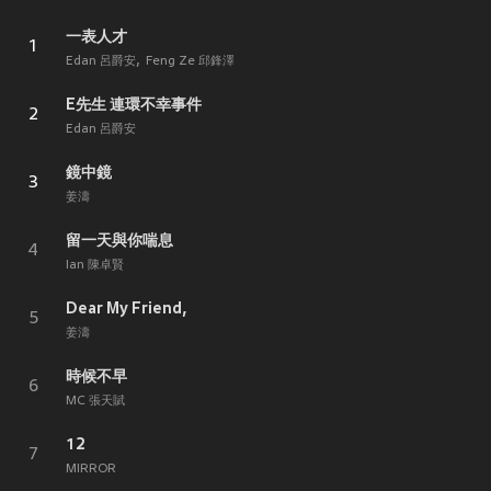
一表人才
1
Edan 呂爵安
Feng Ze 邱鋒澤
E先生 連環不幸事件
2
Edan 呂爵安
鏡中鏡
3
姜濤
留一天與你喘息
4
Ian 陳卓賢
Dear My Friend,
5
姜濤
時候不早
6
MC 張天賦
12
7
MIRROR