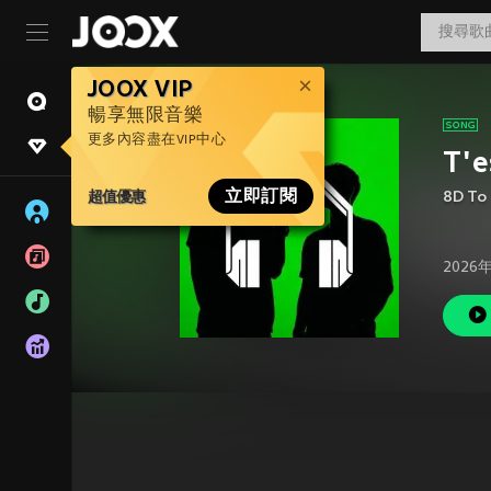
JOOX VIP
暢享無限音樂
更多內容盡在VIP中心
T'e
超值優惠
立即訂閱
8D To
2026