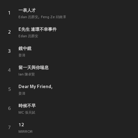
一表人才
1
Edan 呂爵安
Feng Ze 邱鋒澤
E先生 連環不幸事件
2
Edan 呂爵安
鏡中鏡
3
姜濤
留一天與你喘息
4
Ian 陳卓賢
Dear My Friend,
5
姜濤
時候不早
6
MC 張天賦
12
7
MIRROR