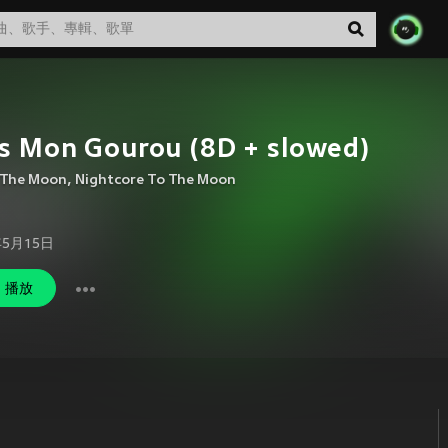
s Mon Gourou (8D + slowed)
 The Moon
,
Nightcore To The Moon
年5月15日
播放