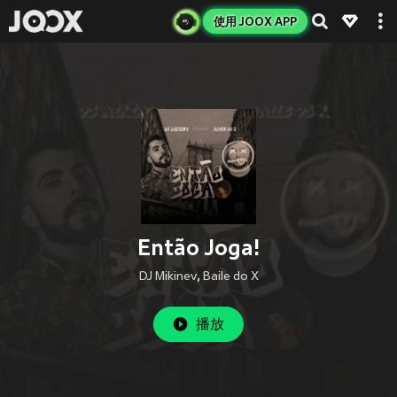
使用 JOOX APP
Então Joga!
DJ Mikinev
,
Baile do X
播放