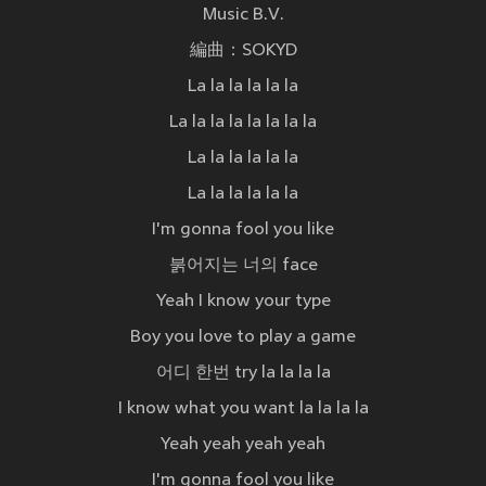
Music B.V.
編曲：SOKYD
La la la la la la
La la la la la la la la
La la la la la la
La la la la la la
I'm gonna fool you like
붉어지는 너의 face
Yeah I know your type
Boy you love to play a game
어디 한번 try la la la la
I know what you want la la la la
Yeah yeah yeah yeah
I'm gonna fool you like