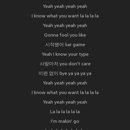
Yeah yeah yeah yeah
I know what you want la la la la
Yeah yeah yeah yeah
Gonna fool you like
시작됐어 liar game
Yeah I know your type
사랑마저 you don't care
미련 없이 bye ya ya ya ya
Yeah yeah yeah yeah
I know what you want la la la la
Yeah yeah yeah yeah
La la la la la la
I'm makin' go