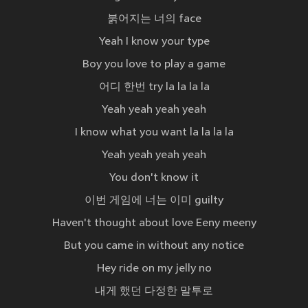
붉어지는 너의 face
Yeah I know your type
Boy you love to play a game
어디 한번 try la la la la
Yeah yeah yeah yeah
I know what you want la la la la
Yeah yeah yeah yeah
You don't know it
이번 게임에 너는 이미 guilty
Haven't thought about love Eeny meeny
But you came in without any notice
Hey ride on my jelly no
내게 했던 다정한 말투로