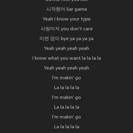
시작됐어 liar game
Yeah I know your type
사랑마저 you don't care
미련 없이 bye ya ya ya ya
Yeah yeah yeah yeah
I know what you want la la la la
Yeah yeah yeah yeah
I'm makin' go
La la la la la
I'm makin' go
La la la la la
I'm makin' go
La la la la la