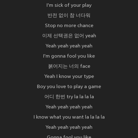
I'm sick of your play
반전 없이 참 너다워
Stop no more chance
이제 선택권은 없어 yeah
Yeah yeah yeah yeah
I'm gonna fool you like
붉어지는 너의 face
Yeah I know your type
Boy you love to play a game
어디 한번 try la la la la
Yeah yeah yeah yeah
I know what you want la la la la
Yeah yeah yeah yeah
Gonna fool you like