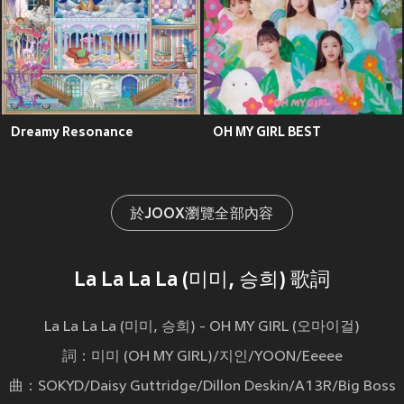
Dreamy Resonance
OH MY GIRL BEST
於JOOX瀏覽全部內容
La La La La (미미, 승희) 歌詞
La La La La (미미, 승희) - OH MY GIRL (오마이걸)
詞：미미 (OH MY GIRL)/지인/YOON/Eeeee
曲：SOKYD/Daisy Guttridge/Dillon Deskin/A13R/Big Boss