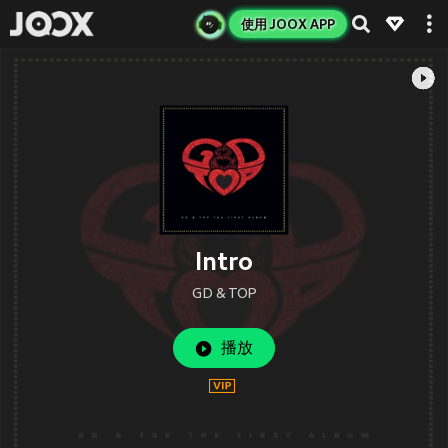
使用 JOOX APP
Intro
GD & TOP
播放