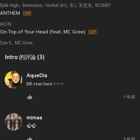
Epik High
Beenzino
Verbal Jint
B.I
宋旻浩
BOBBY
ANTHEM
iKON
On Top of Your Head (feat. MC Gree)
San E
MC Gree
Intro 的評論 (3)
AqueDia
BB stan here ✨✨✨
1 年前
mimaa
🎧🎧
3 年前