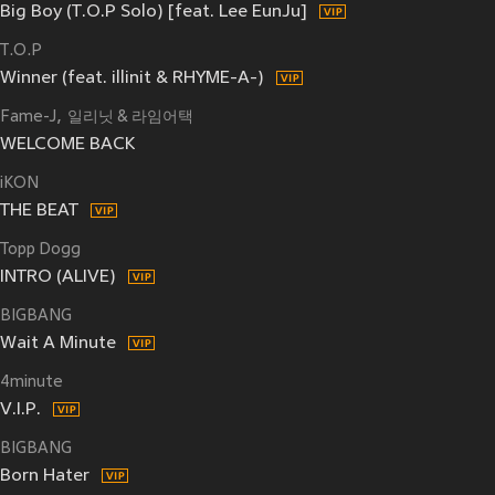
Big Boy (T.O.P Solo) [feat. Lee EunJu]
T.O.P
Winner (feat. illinit & RHYME-A-)
Fame-J
일리닛 & 라임어택
WELCOME BACK
iKON
THE BEAT
Topp Dogg
INTRO (ALIVE)
BIGBANG
Wait A Minute
4minute
V.I.P.
BIGBANG
Born Hater