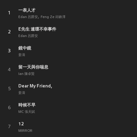
一表人才
1
Edan 呂爵安
Feng Ze 邱鋒澤
E先生 連環不幸事件
2
Edan 呂爵安
鏡中鏡
3
姜濤
留一天與你喘息
4
Ian 陳卓賢
Dear My Friend,
5
姜濤
時候不早
6
MC 張天賦
12
7
MIRROR