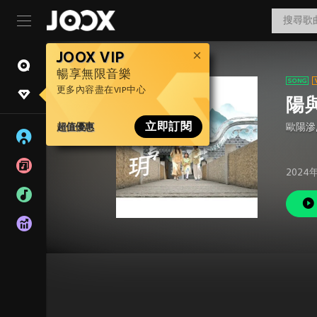
JOOX VIP
暢享無限音樂
更多內容盡在VIP中心
陽
超值優惠
立即訂閱
歐陽滲
2024