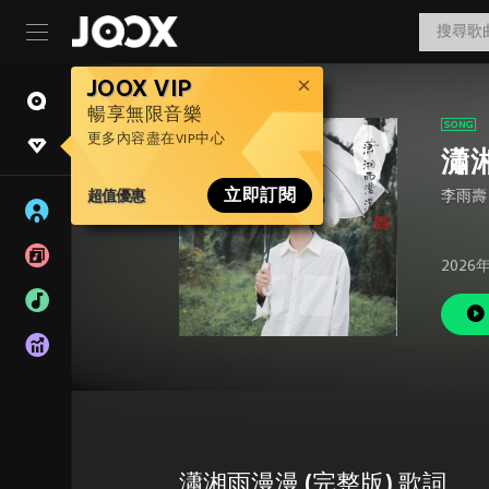
JOOX VIP
暢享無限音樂
更多內容盡在VIP中心
瀟
超值優惠
立即訂閱
李雨壽
2026
瀟湘雨漫漫 (完整版) 歌詞