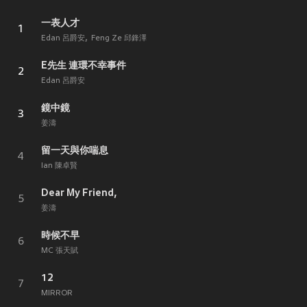
一表人才
1
Edan 呂爵安
Feng Ze 邱鋒澤
E先生 連環不幸事件
2
Edan 呂爵安
鏡中鏡
3
姜濤
留一天與你喘息
4
Ian 陳卓賢
Dear My Friend,
5
姜濤
時候不早
6
MC 張天賦
12
7
MIRROR